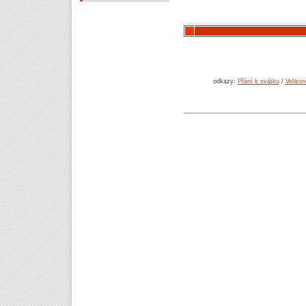
odkazy:
Přání k svátku
/
Velikon