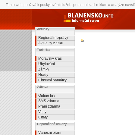
Dnes je sobota 8.8.2026 a svátek má Soběslav
Tento web používá k poskytování služeb, personalizaci reklam a analýze návšt
{*hlaska kvuli adSense staticka verye je v souboru cz.js v /js/cz.js na poslat-prani.c
Aktuality
Regionální zprávy
Aktuality z tisku
Turistika
Moravský kras
Ubytování
Zámky
Hrady
Církevní památky
Zábava
Online hry
SMS zdarma
Přání zdarma
Vtipy
Citáty
Doporučené odkazy
Vánoční přání